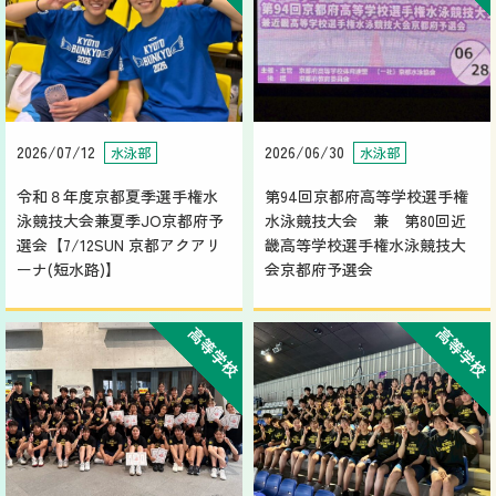
2026/07/12
2026/06/30
水泳部
水泳部
令和８年度京都夏季選手権水
第94回京都府高等学校選手権
泳競技大会兼夏季JO京都府予
水泳競技大会 兼 第80回近
選会【7/12SUN 京都アクアリ
畿高等学校選手権水泳競技大
ーナ(短水路)】
会京都府予選会
高等学校
高等学校