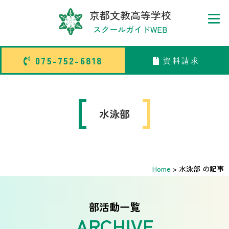
京都文教高等学校
スクールガイドWEB
075-752-6818
資料請求
075-752-6818
資料請求
トップページ
水泳部
中学校部活TOP
Home
>
水泳部 の記事
高等学校部活TOP
卒業生メッセージ
部活動一覧