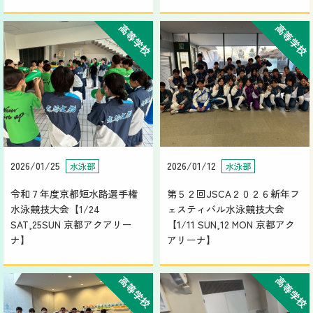
高等学校
高等学校
2026/01/25
2026/01/12
水泳部
水泳部
令和７年度京都短水路選手権
第５２回JSCA２０２６新年フ
水泳競技大会【1/24
ェスティバル水泳競技大会
SAT,25SUN 京都アクアリー
【1/11 SUN,12 MON 京都アク
ナ】
アリーナ】
高等学校
高等学校