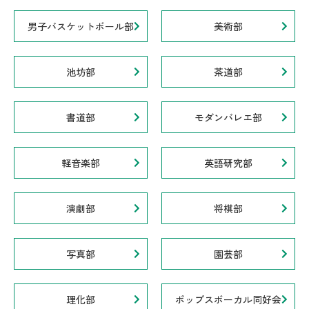
男子バスケットボール部
美術部
池坊部
茶道部
書道部
モダンバレエ部
軽音楽部
英語研究部
演劇部
将棋部
写真部
園芸部
理化部
ポップスボーカル同好会