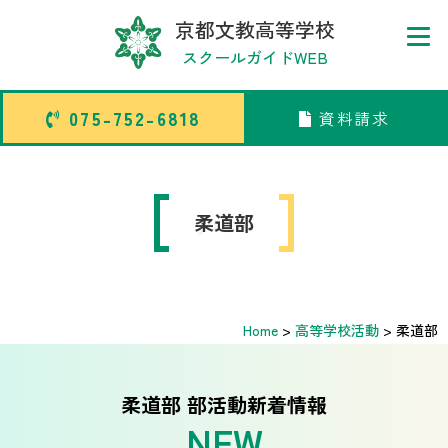
京都文教高等学校
スクールガイドWEB
075-752-6818
資料請求
075-752-6818
資料請求
トップページ
柔道部
judo
中学校部活TOP
Home
>
高等学校活動
>
柔道部
高等学校部活TOP
卒業生メッセージ
柔道部 部活動新着情報