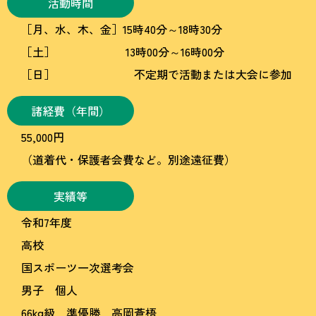
活動時間
［月、水、木、金］15時40分～18時30分
［土］ 13時00分～16時00分
［日］ 不定期で活動または大会に参加
諸経費（年間）
55,000円
（道着代・保護者会費など。別途遠征費）
実績等
令和7年度
高校
国スポーツ一次選考会
男子 個人
66kg級 準優勝 高岡蒼梧