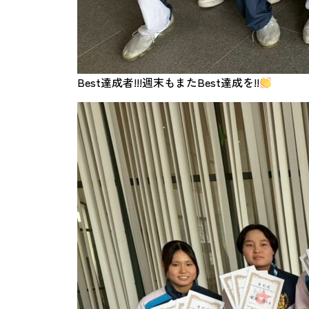
Best達成者!!!週末もまたBest達成を!!