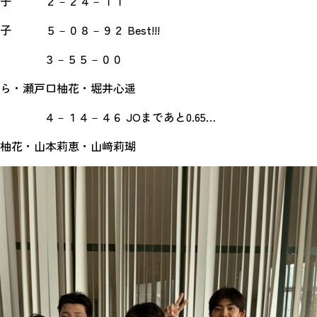
凜子 ２－２４－１１
５－０８－９２ Best!!!
位 ３－５５－００
口柚花・堀井心遥
－１４－４６ JOまであと0.65…
本莉恵・山﨑莉瑚