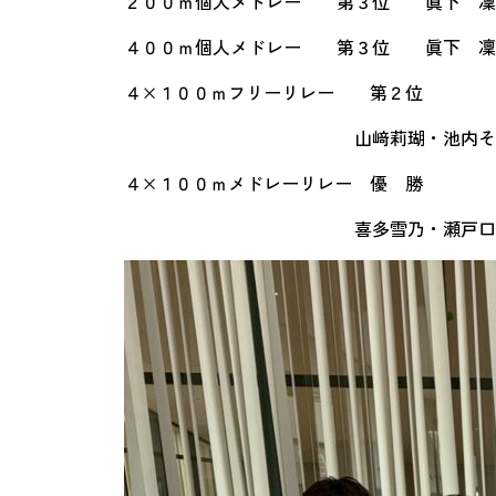
２００ｍ個人メドレー 第３位 眞下 
４００ｍ個人メドレー 第３位 眞下 凜子 
４×１００ｍフリーリレー 第２
山﨑莉瑚・池内そら・瀬戸
４×１００ｍメドレーリレー 優 勝 ４
喜多雪乃・瀬戸口柚花・山