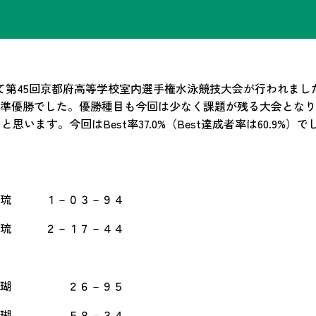
ルにて第45回京都府高等学校室内選手権水泳競技大会が行われま
準優勝でした。優勝種目も今回は少なく課題が残る大会となり
思います。今回はBest率37.0%（Best達成者率は60.9
琉 １－０３－９４
琉 ２－１７－４４
莉瑚 ２６－９５
莉瑚 ５８－３４