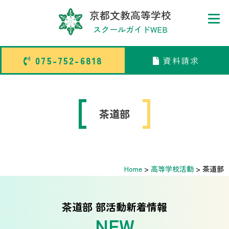
京都文教高等学校
スクールガイドWEB
075-752-6818
資料請求
075-752-6818
資料請求
トップページ
茶道部
sado
中学校部活TOP
Home
>
高等学校活動
>
茶道部
高等学校部活TOP
卒業生メッセージ
茶道部 部活動新着情報