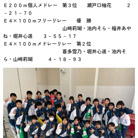
Ｅ２００ｍ個人メドレー 第３位 瀬戸口柚花 ２
－２１－７０
Ｅ４×１００ｍフリーリレー 優 勝
山﨑莉瑚・池内そら・福井あや
ね・堀井心遥 ３－５５－１７
Ｅ４×１００ｍメドレーリレー 第２位
喜多雪乃・堀井心遥・池内そ
ら・山﨑莉瑚 ４－１８－９３