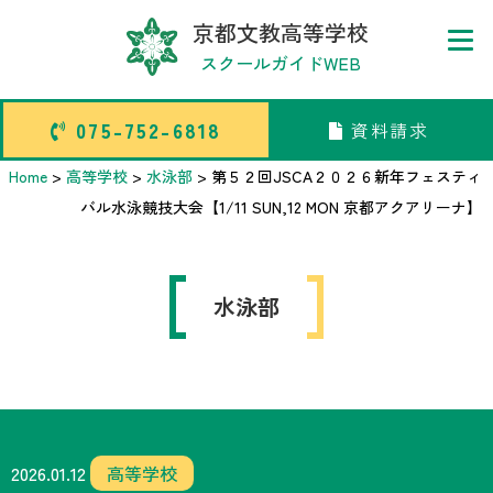
京都文教高等学校
スクールガイドWEB
075-752-6818
資料請求
075-752-6818
資料請求
Home
>
高等学校
>
水泳部
>
第５２回JSCA２０２６新年フェスティ
バル水泳競技大会【1/11 SUN,12 MON 京都アクアリーナ】
トップページ
水泳部
中学校部活TOP
高等学校部活TOP
卒業生メッセージ
2026.01.12
高等学校