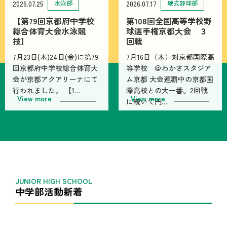
2026.07.25
水泳部
2026.07.17
硬式野球部
【第79回京都府中学校
第108回全国高等学校野
総合体育大会水泳競
球選手権京都大会 ３
技】
回戦
7月23日(木)24日(金)に第79
7月16日（木）対京都国際高
回京都府中学校総合体育大
等学校 ＠わかさスタジア
会が京都アクアリーナにて
ム京都 大会連覇中の京都国
行われました。 【1…
際高校との大一番。2回戦
View more
View more
に続いて円…
中学部活動新着