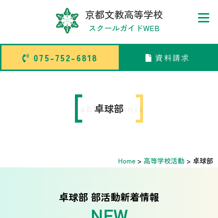
京都文教高等学校
スクールガイドWEB
075-752-6818
資料請求
075-752-6818
資料請求
トップページ
table tennis
卓球部
中学校部活TOP
Home
>
高等学校活動
>
卓球部
高等学校部活TOP
卒業生メッセージ
卓球部 部活動新着情報