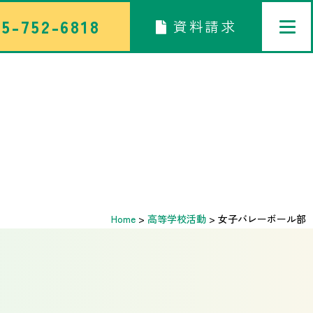
5-752-6818
資料請求
トップページ
中学校部活TOP
高等学校部活TOP
卒業生メッセージ
Home
>
高等学校活動
>
女子バレーボール部