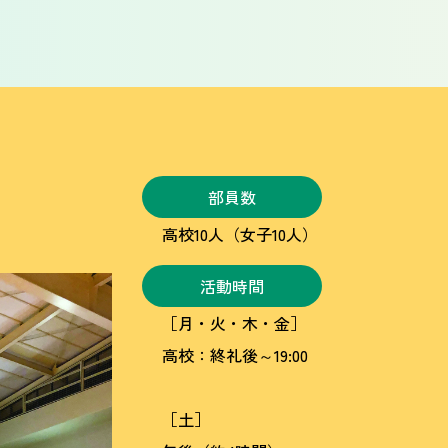
部員数
高校10人（女子10人）
活動時間
［月・火・木・金］
高校：終礼後～19:00
［土］