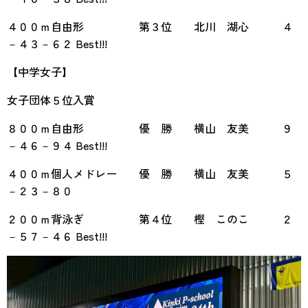
４００ｍ自由形 第３位 北川 湖心 ４
－４３－６２ Best!!!
【中学女子】
女子団体５位入賞
８００ｍ自由形 優 勝 横山 友美 ９
－４６－９４ Best!!!
４００ｍ個人メドレー 優 勝 横山 友美 ５
－２３－８０
２００ｍ背泳ぎ 第４位 樫 このこ ２
－５７－４６ Best!!!