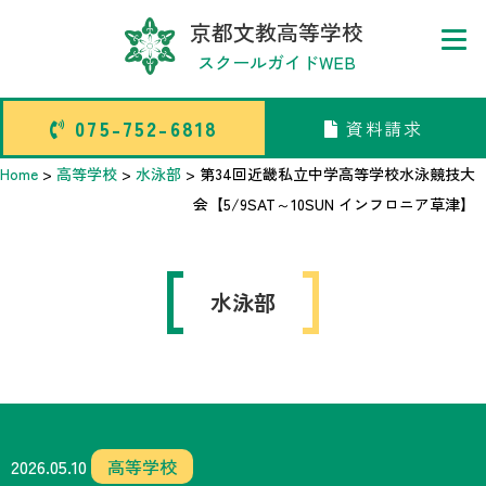
京都文教高等学校
スクールガイドWEB
075-752-6818
資料請求
075-752-6818
資料請求
Home
>
高等学校
>
水泳部
>
第34回近畿私立中学高等学校水泳競技大
会【5/9SAT～10SUN インフロニア草津】
トップページ
水泳部
中学校部活TOP
高等学校部活TOP
卒業生メッセージ
2026.05.10
高等学校