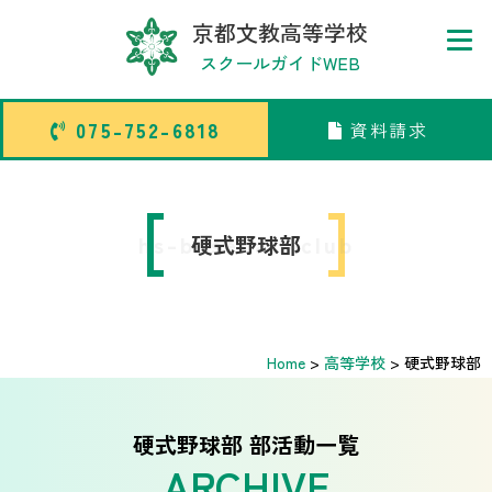
京都文教高等学校
スクールガイドWEB
075-752-6818
資料請求
075-752-6818
資料請求
トップページ
hs-baseball-club
硬式野球部
中学校部活TOP
Home
>
高等学校
>
硬式野球部
高等学校部活TOP
卒業生メッセージ
硬式野球部 部活動一覧