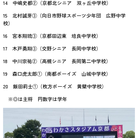
14 中嶋史都②（京都北シニア 双ヶ丘中学校）
15 北村誠芽③（向日市野球スポーツ少年団 広野中学
校）
16 宮本翔琉③（京都田辺東 培良中学校）
17 木戸勇翔③（交野シニア 長岡中学校）
18 中川宗祐②（高槻シニア 長岡第二中学校）
19 森口虎太郎①（南都ボーイズ 山城中学校）
20 飯田莉士①（枚方ボーイズ 黄檗中学校）
※◎は主将 円数字は学年