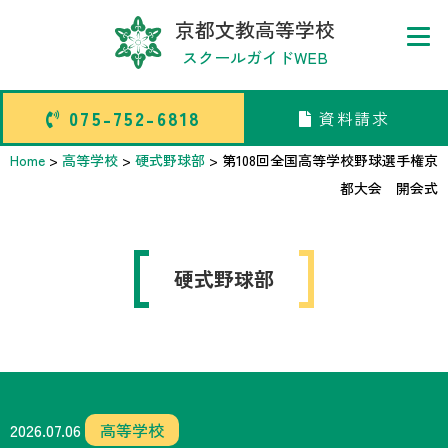
京都文教高等学校
スクールガイドWEB
075-752-6818
資料請求
075-752-6818
資料請求
Home
>
高等学校
>
硬式野球部
>
第108回全国高等学校野球選手権京
都大会 開会式
トップページ
硬式野球部
中学校部活TOP
高等学校部活TOP
卒業生メッセージ
2026.07.06
高等学校