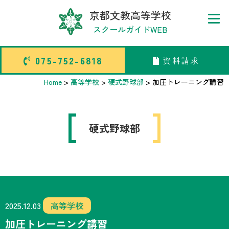
京都文教高等学校
スクールガイドWEB
075-752-6818
資料請求
075-752-6818
資料請求
Home
>
高等学校
>
硬式野球部
>
加圧トレーニング講習
トップページ
硬式野球部
中学校部活TOP
高等学校部活TOP
卒業生メッセージ
2025.12.03
高等学校
加圧トレーニング講習