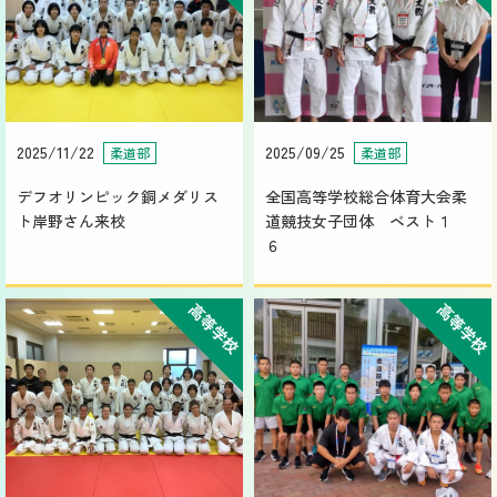
2025/11/22
2025/09/25
柔道部
柔道部
デフオリンピック銅メダリス
全国高等学校総合体育大会柔
ト岸野さん来校
道競技女子団体 ベスト１
６
高等学校
高等学校