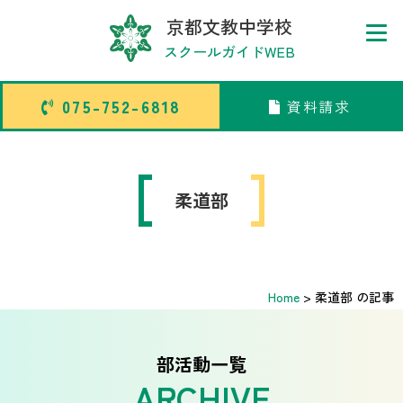
京都文教中学校
スクールガイドWEB
075-752-6818
資料請求
075-752-6818
資料請求
トップページ
柔道部
中学校部活TOP
Home
>
柔道部 の記事
高等学校部活TOP
卒業生メッセージ
部活動一覧