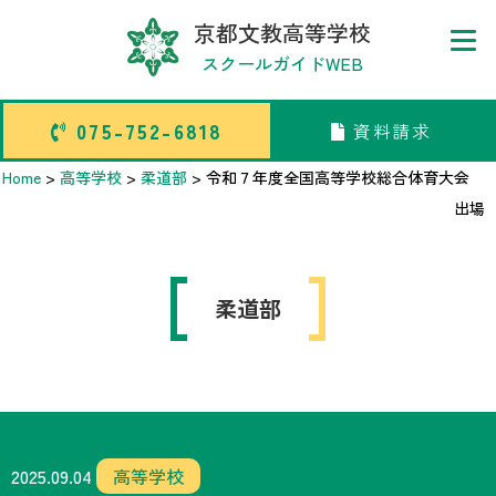
京都文教高等学校
スクールガイドWEB
075-752-6818
資料請求
075-752-6818
資料請求
Home
>
高等学校
>
柔道部
>
令和７年度全国高等学校総合体育大会
出場
トップページ
柔道部
中学校部活TOP
高等学校部活TOP
卒業生メッセージ
2025.09.04
高等学校