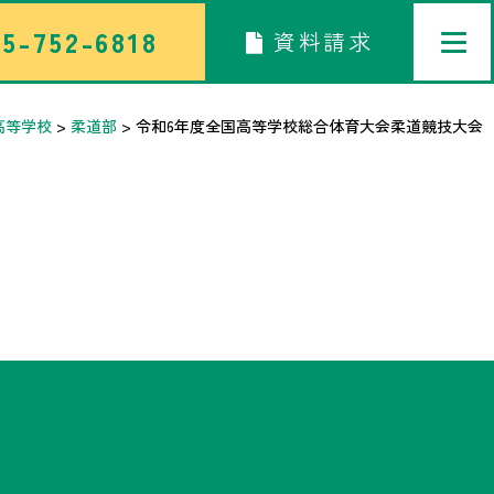
5-752-6818
資料請求
高等学校
>
柔道部
>
令和6年度全国高等学校総合体育大会柔道競技大会
トップページ
中学校部活TOP
高等学校部活TOP
卒業生メッセージ