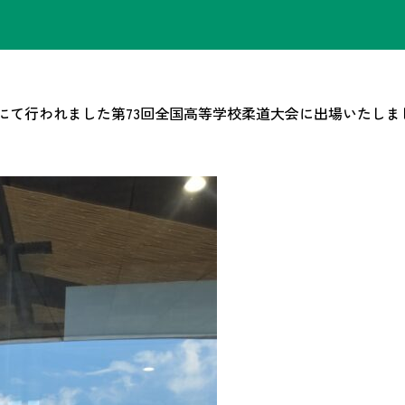
県大分市にて行われました第73回全国高等学校柔道大会に出場いたし