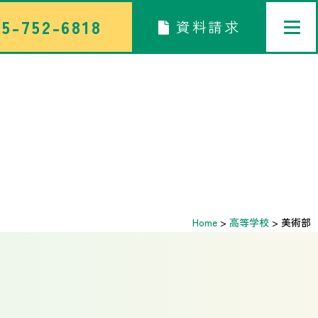
5-752-6818
資料請求
トップページ
中学校部活TOP
高等学校部活TOP
卒業生メッセージ
Home
>
高等学校
>
美術部