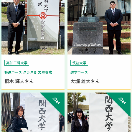
高知工科大学
筑波大学
特進コース クラスＢ 文理専攻
進学コース
桐木 輝人さん
大堀 雄大さん
2024
2024