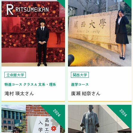
立命館大学
関西大学
特進コース クラスＡ 文系・理系
進学コース
滝村 瑛太さん
廣瀨 結奈さん
2024
2024