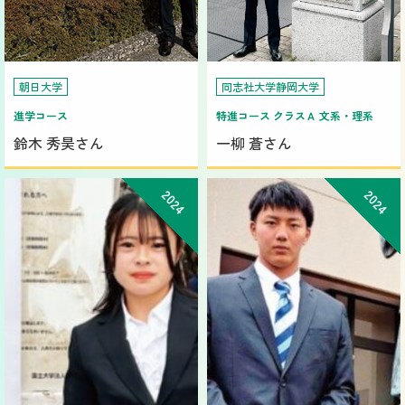
朝日大学
同志社大学静岡大学
進学コース
特進コース クラスＡ 文系・理系
鈴木 秀昊さん
一柳 蒼さん
2024
2024