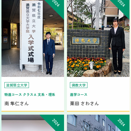
2024
2024
滋賀県立大学
佛教大学
特進コース クラスＡ 文系・理系
進学コース
南 隼仁さん
栗田 さわさん
2024
2024