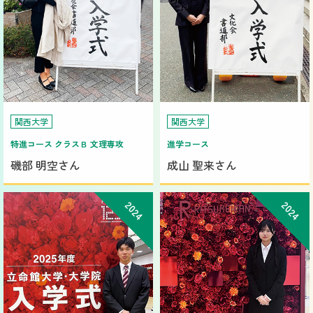
関西大学
関西大学
特進コース クラスＢ 文理専攻
進学コース
磯部 明空さん
成山 聖来さん
2024
2024