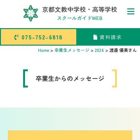
京都文教中学校・高等学校
スクールガイドWEB
075-752-6818
資料請求
075-752-6818
資料請求
Home
>
卒業生メッセージ
>
2024
>
渡邉 優美
さん
トップページ
卒業生からのメッセージ
interview
中学校部活TOP
高等学校部活TOP
卒業生メッセージ