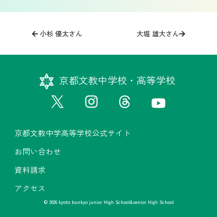
投
稿
小杉 優太さん
大堀 雄大さん
ナ
ビ
ゲ
京都文教中学校・高等学校
ー
シ
ョ
ン
京都文教中学高等学校公式サイト
お問い合わせ
資料請求
アクセス
© 2026 kyoto bunkyo junior High School&senior High School
京都文教中学高等学校公式サイト