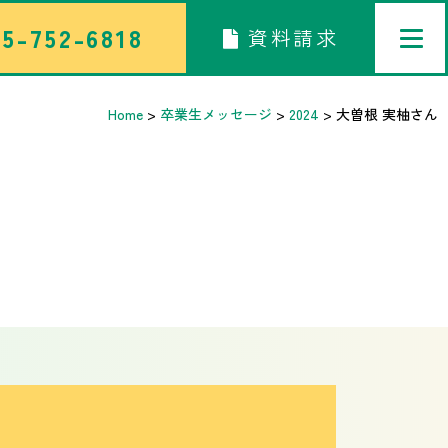
5-752-6818
資料請求
Home
>
卒業生メッセージ
>
2024
>
大曽根 実柚
さん
トップページ
中学校部活TOP
高等学校部活TOP
卒業生メッセージ