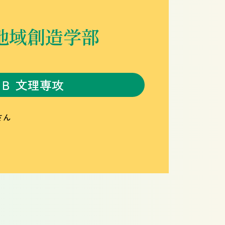
地域創造学部
Ｂ 文理専攻
さん