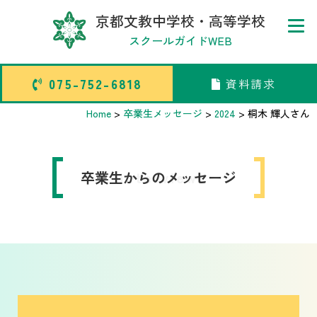
京都文教中学校・高等学校
スクールガイドWEB
075-752-6818
資料請求
075-752-6818
資料請求
Home
>
卒業生メッセージ
>
2024
>
桐木 輝人
さん
トップページ
卒業生からのメッセージ
interview
中学校部活TOP
高等学校部活TOP
卒業生メッセージ