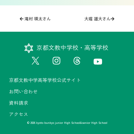
投
稿
滝村 瑛太さん
大堀 雄大さん
ナ
ビ
ゲ
京都文教中学校・高等学校
ー
シ
ョ
ン
京都文教中学高等学校公式サイト
お問い合わせ
資料請求
アクセス
© 2026 kyoto bunkyo junior High School&senior High School
京都文教中学高等学校公式サイト