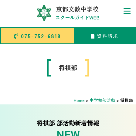
京都文教中学校
スクールガイドWEB
075-752-6818
資料請求
075-752-6818
資料請求
トップページ
shogi
将棋部
中学校部活TOP
Home
>
中学校部活動
>
将棋部
高等学校部活TOP
卒業生メッセージ
将棋部 部活動新着情報