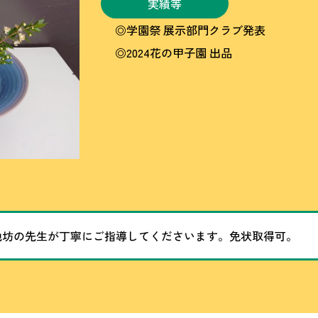
実績等
◎学園祭 展示部門クラブ発表
◎2024花の甲子園 出品
池坊の先生が丁寧にご指導してくださいます。免状取得可。