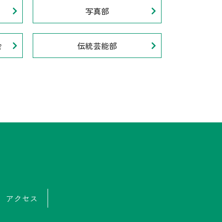
写真部
会
伝統芸能部
アクセス