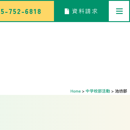
5-752-6818
資料請求
トップページ
中学校部活TOP
高等学校部活TOP
卒業生メッセージ
Home
>
中学校部活動
>
池坊部