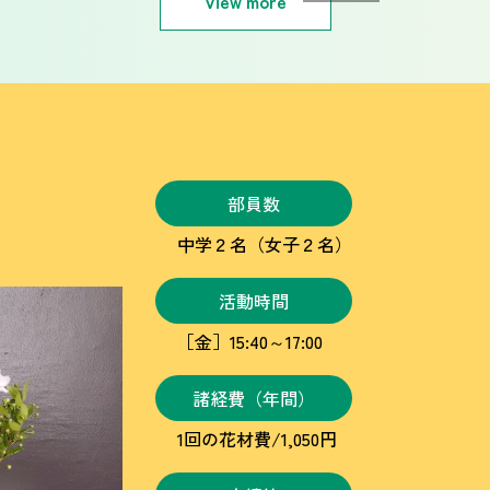
View more
部員数
中学２名（女子２名）
活動時間
［金］15:40～17:00
諸経費（年間）
1回の花材費/1,050円