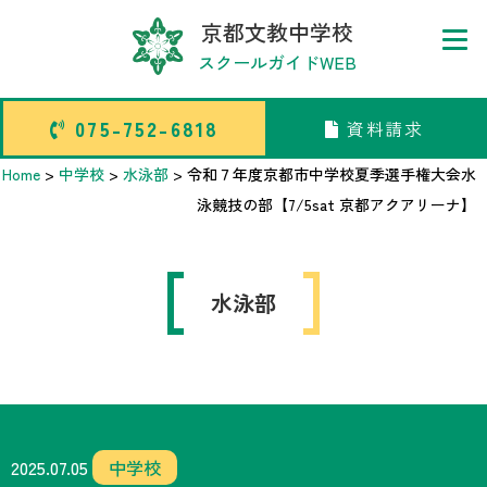
京都文教中学校
スクールガイドWEB
075-752-6818
資料請求
075-752-6818
資料請求
Home
>
中学校
>
水泳部
>
令和７年度京都市中学校夏季選手権大会水
泳競技の部【7/5sat 京都アクアリーナ】
トップページ
水泳部
中学校部活TOP
高等学校部活TOP
卒業生メッセージ
2025.07.05
中学校