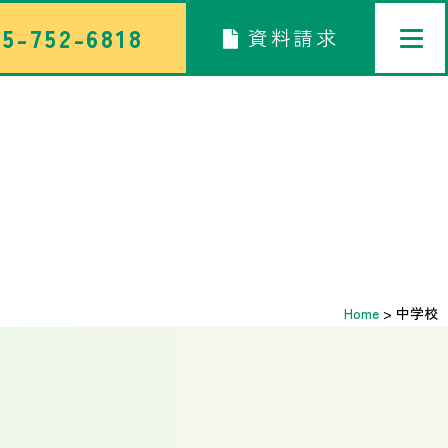
5-752-6818
資料請求
トップページ
中学校部活TOP
高等学校部活TOP
卒業生メッセージ
Home
>
中学校