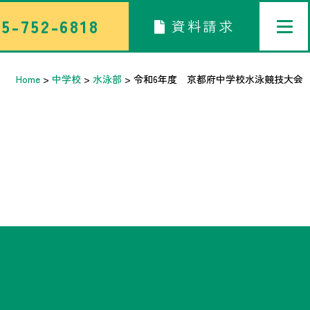
5-752-6818
資料請求
Home
>
中学校
>
水泳部
>
令和6年度 京都府中学校水泳競技大会
トップページ
中学校部活TOP
高等学校部活TOP
卒業生メッセージ