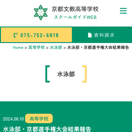
京都文教高等学校
スクールガイドWEB
075-752-6818
資料請求
075-752-6818
資料請求
Home
>
高等学校
>
水泳部
>
水泳部・京都選手権大会結果報告
トップページ
水泳部
中学校部活TOP
高等学校部活TOP
卒業生メッセージ
2024.06.10
高等学校
水泳部・京都選手権大会結果報告