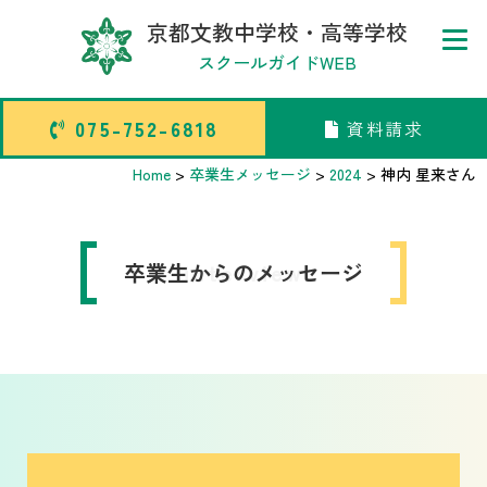
京都文教中学校・高等学校
スクールガイドWEB
075-752-6818
資料請求
075-752-6818
資料請求
Home
>
卒業生メッセージ
>
2024
>
神内 星来
さん
トップページ
卒業生からのメッセージ
interview
中学校部活TOP
高等学校部活TOP
卒業生メッセージ