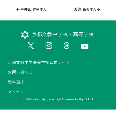
投
稿
戸井田 耀平さん
渡邊 亮典さん
ナ
ビ
ゲ
京都文教中学校・高等学校
ー
シ
ョ
ン
京都文教中学高等学校公式サイト
お問い合わせ
資料請求
アクセス
© 2026 kyoto bunkyo junior High School&senior High School
京都文教中学高等学校公式サイト
お問い合わせ