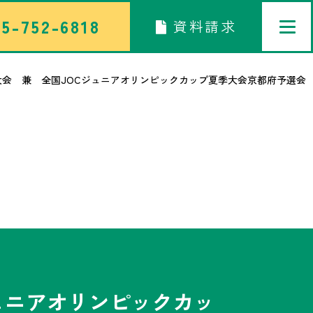
5-752-6818
資料請求
大会 兼 全国JOCジュニアオリンピックカップ夏季大会京都府予選会
トップページ
中学校部活TOP
高等学校部活TOP
卒業生メッセージ
ュニアオリンピックカッ