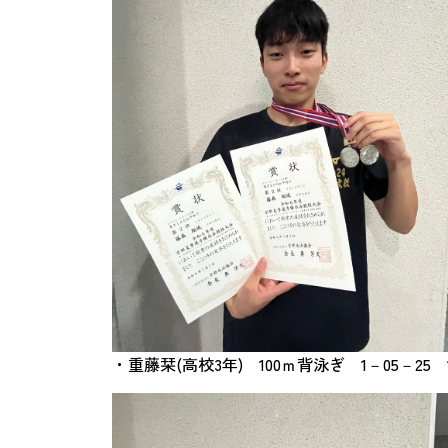
・重藤栞(高校3年) 100ｍ背泳ぎ 1－05－25 