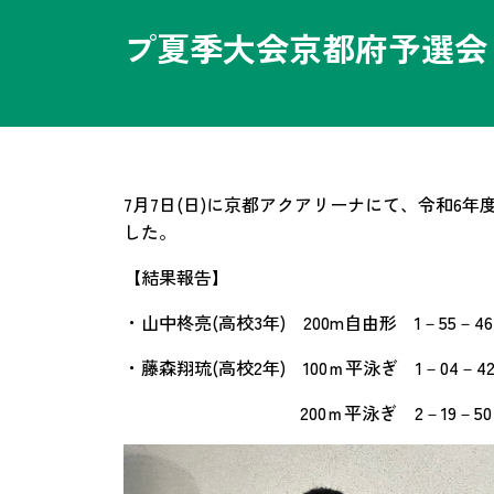
プ夏季大会京都府予選会
7月7日(日)に京都アクアリーナにて、令和6
した。
【結果報告】
・山中柊亮(高校3年) 200m自由形 1－55－4
・藤森翔琉(高校2年) 100ｍ平泳ぎ 1－04－4
200ｍ平泳ぎ 2－19－50 