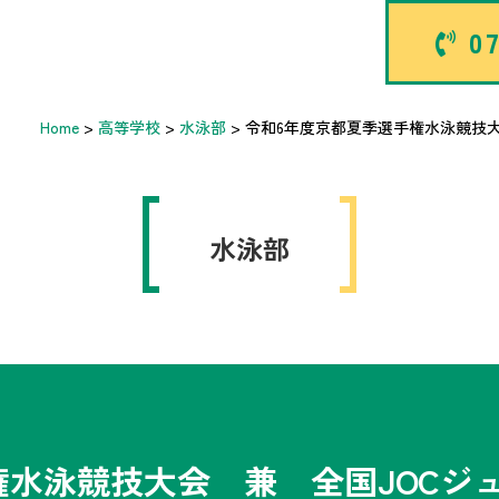
07
Home
>
高等学校
>
水泳部
>
令和6年度京都夏季選手権水泳競技
水泳部
権水泳競技大会 兼 全国JOCジ