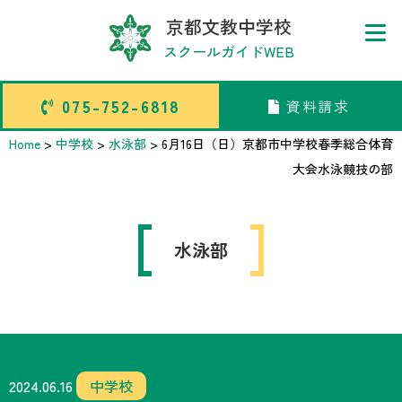
京都文教中学校
スクールガイドWEB
075-752-6818
資料請求
075-752-6818
資料請求
Home
>
中学校
>
水泳部
>
6月16日（日）京都市中学校春季総合体育
大会水泳競技の部
トップページ
水泳部
中学校部活TOP
高等学校部活TOP
卒業生メッセージ
2024.06.16
中学校