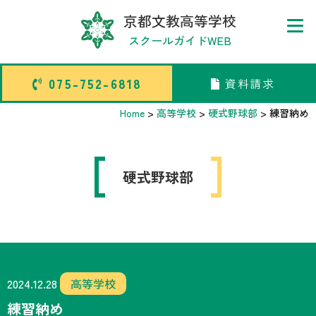
京都文教高等学校
スクールガイドWEB
075-752-6818
資料請求
075-752-6818
資料請求
Home
>
高等学校
>
硬式野球部
>
練習納め
トップページ
硬式野球部
中学校部活TOP
高等学校部活TOP
卒業生メッセージ
2024.12.28
高等学校
練習納め