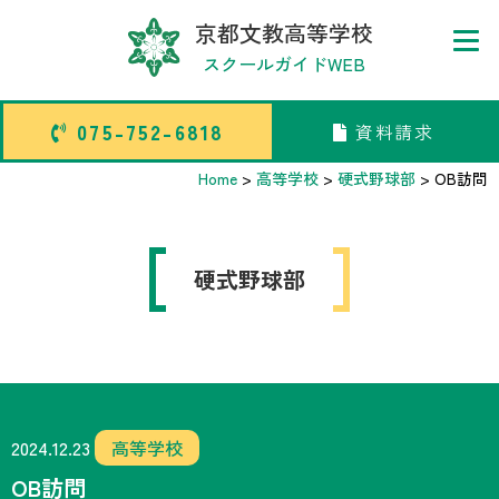
京都文教高等学校
スクールガイドWEB
075-752-6818
資料請求
075-752-6818
資料請求
Home
>
高等学校
>
硬式野球部
>
OB訪問
トップページ
硬式野球部
中学校部活TOP
高等学校部活TOP
卒業生メッセージ
2024.12.23
高等学校
OB訪問