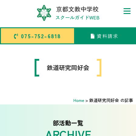
京都文教中学校
スクールガイドWEB
075-752-6818
資料請求
075-752-6818
資料請求
トップページ
鉄道研究同好会
中学校部活TOP
Home
>
鉄道研究同好会 の記事
高等学校部活TOP
卒業生メッセージ
部活動一覧