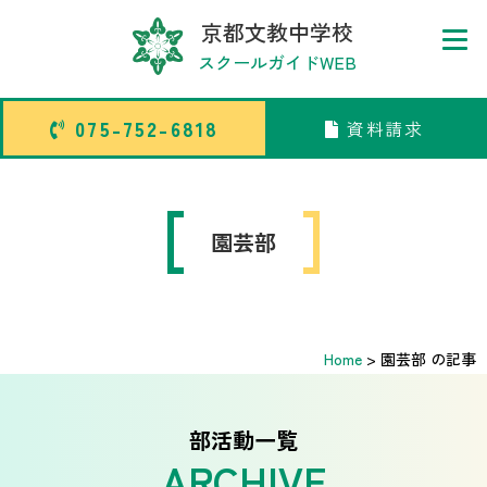
京都文教中学校
スクールガイドWEB
075-752-6818
資料請求
075-752-6818
資料請求
トップページ
園芸部
中学校部活TOP
Home
>
園芸部 の記事
高等学校部活TOP
卒業生メッセージ
部活動一覧