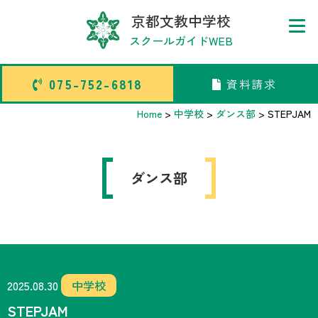
京都文教中学校
スクールガイドWEB
075-752-6818
資料請求
075-752-6818
資料請求
Home
>
中学校
>
ダンス部
>
STEPJAM
トップページ
ダンス部
中学校部活TOP
高等学校部活TOP
卒業生メッセージ
2025.08.30
中学校
STEPJAM