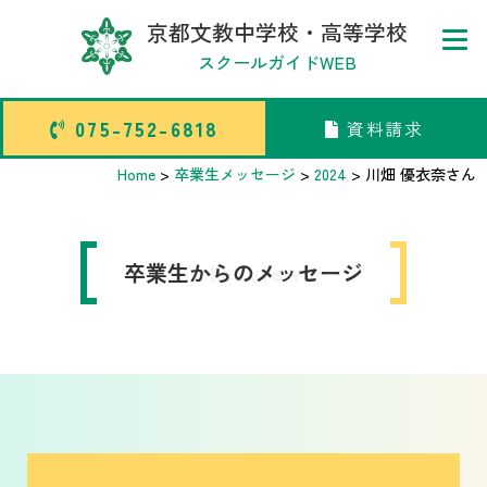
京都文教中学校・高等学校
スクールガイドWEB
075-752-6818
資料請求
075-752-6818
資料請求
Home
>
卒業生メッセージ
>
2024
>
川畑 優衣奈
さん
トップページ
卒業生からのメッセージ
interview
中学校部活TOP
高等学校部活TOP
卒業生メッセージ