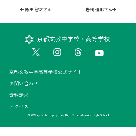
投
稿
飯田 智之さん
岩橋 優那さん
ナ
ビ
ゲ
京都文教中学校・高等学校
ー
シ
ョ
ン
京都文教中学高等学校公式サイト
お問い合わせ
資料請求
アクセス
© 2026 kyoto bunkyo junior High School&senior High School
京都文教中学高等学校公式サイト
お問い合わせ