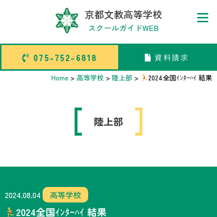
京都文教高等学校
スクールガイドWEB
075-752-6818
資料請求
075-752-6818
資料請求
Home
>
高等学校
>
陸上部
>
2024全国ｲﾝﾀｰﾊｲ 結果
トップページ
陸上部
中学校部活TOP
高等学校部活TOP
卒業生メッセージ
2024.08.04
高等学校
2024全国ｲﾝﾀｰﾊｲ 結果