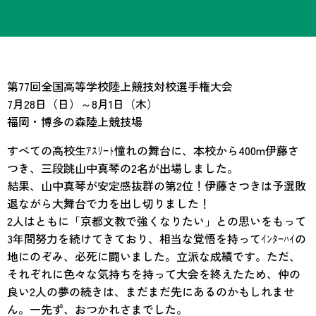
第77回全国高等学校陸上競技対校選手権大会
7月28日（日）～8月1日（木）
福岡・博多の森陸上競技場
すべての高校生ｱｽﾘｰﾄ憧れの舞台に、本校から400m伊藤さ
つき、三段跳山中真琴の2名が出場しました。
結果、山中真琴が安定感抜群の第2位！伊藤さつきは予選敗
退ながら大舞台で力を出し切りました！
2人はともに「京都文教で強くなりたい」との思いをもって
3年間努力を続けてきており、相当な覚悟を持ってｲﾝﾀｰﾊｲの
地にのぞみ、必死に闘いました。立派な成績です。ただ、
それぞれに色々な気持ちを持って大会を終えたため、仲の
良い2人の夢の続きは、まだまだ先にあるのかもしれませ
ん。一先ず、おつかれさまでした。