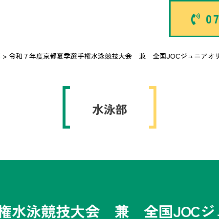
07
部
>
令和７年度京都夏季選手権水泳競技大会 兼 全国JOCジュニアオリン
水泳部
権水泳競技大会 兼 全国JOC