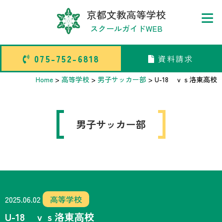
京都文教高等学校
スクールガイドWEB
075-752-6818
資料請求
075-752-6818
資料請求
Home
>
高等学校
>
男子サッカー部
>
U-18 ｖｓ洛東高校
トップページ
男子サッカー部
中学校部活TOP
高等学校部活TOP
卒業生メッセージ
2025.06.02
高等学校
U-18 ｖｓ洛東高校