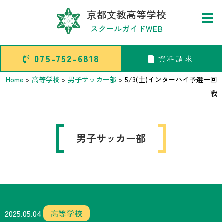
京都文教高等学校
スクールガイドWEB
075-752-6818
資料請求
075-752-6818
資料請求
Home
>
高等学校
>
男子サッカー部
>
5/3(土)インターハイ予選一回
戦
トップページ
男子サッカー部
中学校部活TOP
高等学校部活TOP
卒業生メッセージ
2025.05.04
高等学校