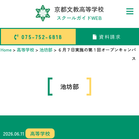
京都文教高等学校
スクールガイドWEB
075-752-6818
資料請求
075-752-6818
資料請求
Home
>
高等学校
>
池坊部
>
６月７日実施の第１回オープンキャンパ
ス
トップページ
池坊部
中学校部活TOP
高等学校部活TOP
卒業生メッセージ
2026.06.11
高等学校