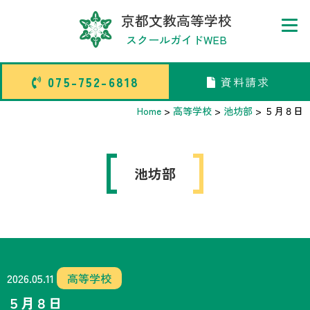
京都文教高等学校
スクールガイドWEB
075-752-6818
資料請求
075-752-6818
資料請求
Home
>
高等学校
>
池坊部
>
５月８日
トップページ
池坊部
中学校部活TOP
高等学校部活TOP
卒業生メッセージ
2026.05.11
高等学校
５月８日