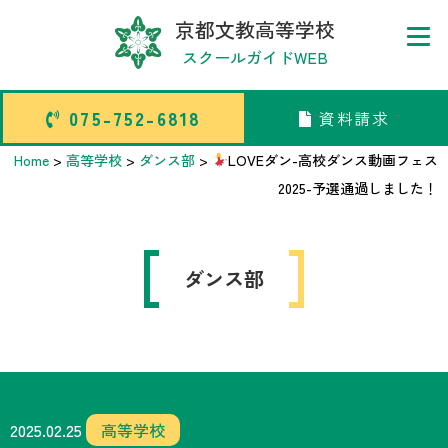
京都文教高等学校
スクールガイドWEB
075-752-6818
資料請求
075-752-6818
資料請求
Home
>
高等学校
>
ダンス部
>
LOVEダン-高校ダンス動画フェス
2025-予選通過しました！
トップページ
ダンス部
中学校部活TOP
高等学校部活TOP
卒業生メッセージ
2025.02.25
高等学校