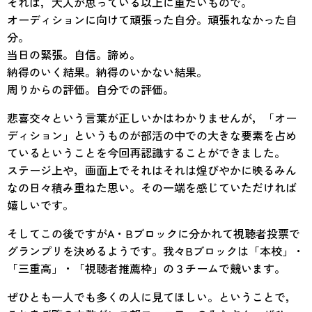
それは，大人が思っている以上に重たいもので。
オーディションに向けて頑張った自分。頑張れなかった自
分。
当日の緊張。自信。諦め。
納得のいく結果。納得のいかない結果。
周りからの評価。自分での評価。
悲喜交々という言葉が正しいかはわかりませんが，「オー
ディション」というものが部活の中での大きな要素を占め
ているということを今回再認識することができました。
ステージ上や，画面上でそれはそれは煌びやかに映るみん
なの日々積み重ねた思い。その一端を感じていただければ
嬉しいです。
そしてこの後ですがA・Bブロックに分かれて視聴者投票で
グランプリを決めるようです。我々Bブロックは「本校」・
「三重高」・「視聴者推薦枠」の３チームで競います。
ぜひとも一人でも多くの人に見てほしい。ということで，