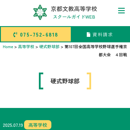
京都文教高等学校
スクールガイドWEB
075-752-6818
資料請求
075-752-6818
資料請求
Home
>
高等学校
>
硬式野球部
>
第107回全国高等学校野球選手権京
都大会 ４回戦
トップページ
硬式野球部
中学校部活TOP
高等学校部活TOP
卒業生メッセージ
2025.07.19
高等学校