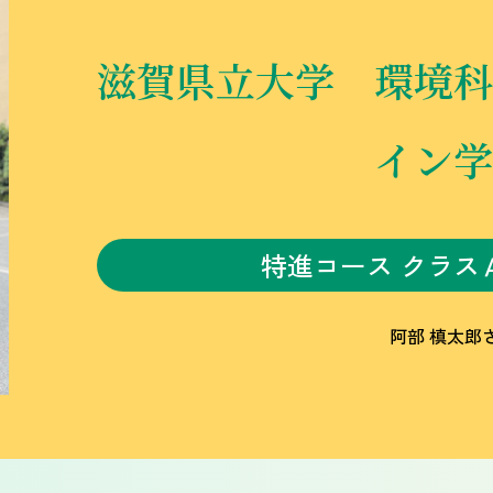
滋賀県立大学 環境科
イン学
特進コース クラス
阿部 槙太郎