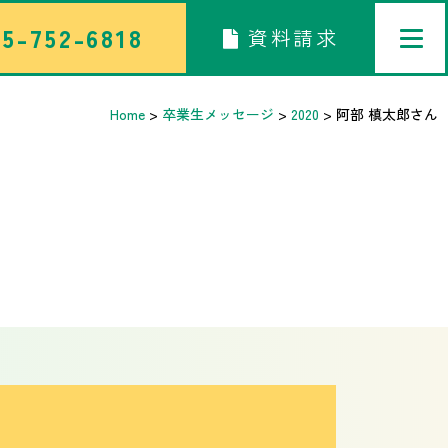
5-752-6818
資料請求
Home
>
卒業生メッセージ
>
2020
>
阿部 槙太郎
さん
トップページ
中学校部活TOP
高等学校部活TOP
卒業生メッセージ