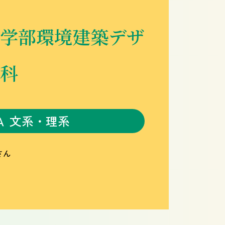
学部環境建築デザ
科
Ａ 文系・理系
さん