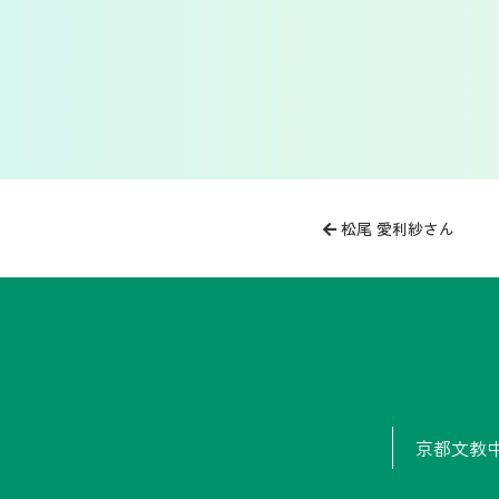
投
松尾 愛利紗さん
稿
ナ
ビ
ゲ
ー
シ
京都文教
ョ
ン