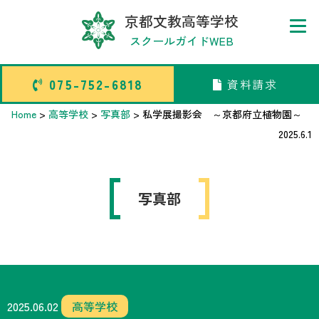
京都文教高等学校
スクールガイドWEB
075-752-6818
資料請求
075-752-6818
資料請求
Home
>
高等学校
>
写真部
>
私学展撮影会 ～京都府立植物園～
2025.6.1
トップページ
写真部
中学校部活TOP
高等学校部活TOP
卒業生メッセージ
2025.06.02
高等学校