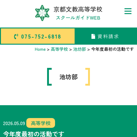
京都文教高等学校
スクールガイドWEB
075-752-6818
資料請求
075-752-6818
資料請求
Home
>
高等学校
>
池坊部
>
今年度最初の活動です
トップページ
池坊部
中学校部活TOP
高等学校部活TOP
卒業生メッセージ
2026.05.09
高等学校
今年度最初の活動です