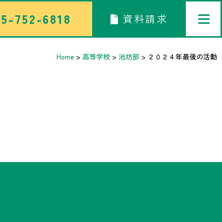
5-752-6818
資料請求
Home
>
高等学校
>
池坊部
>
２０２４年最後の活動
トップページ
中学校部活TOP
高等学校部活TOP
卒業生メッセージ