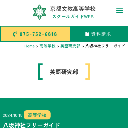
京都文教高等学校
スクールガイドWEB
075-752-6818
資料請求
075-752-6818
資料請求
Home
>
高等学校
>
英語研究部
>
八坂神社フリーガイド
トップページ
英語研究部
中学校部活TOP
高等学校部活TOP
卒業生メッセージ
2024.10.18
高等学校
八坂神社フリーガイド