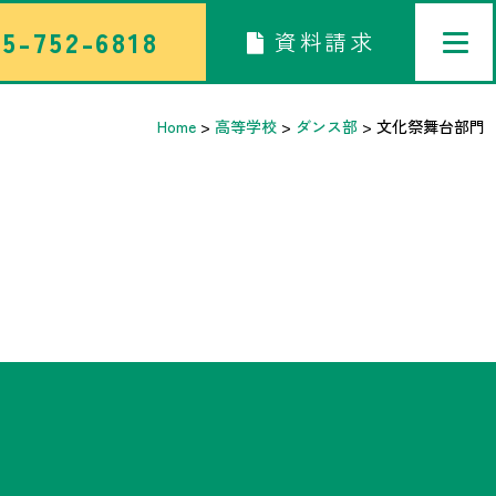
5-752-6818
資料請求
Home
>
高等学校
>
ダンス部
>
文化祭舞台部門
トップページ
中学校部活TOP
高等学校部活TOP
卒業生メッセージ