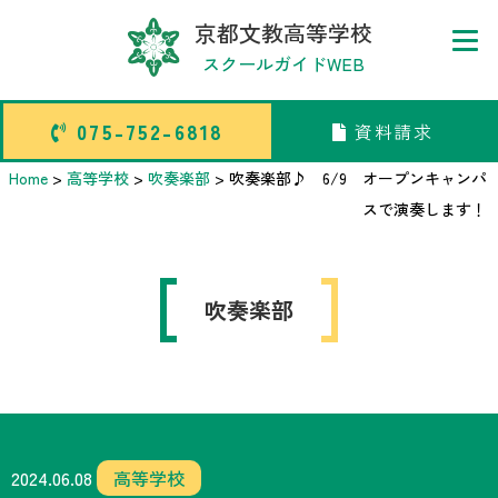
京都文教高等学校
スクールガイドWEB
075-752-6818
資料請求
075-752-6818
資料請求
Home
>
高等学校
>
吹奏楽部
>
吹奏楽部♪ 6/9 オープンキャンパ
スで演奏します！
トップページ
吹奏楽部
中学校部活TOP
高等学校部活TOP
卒業生メッセージ
2024.06.08
高等学校